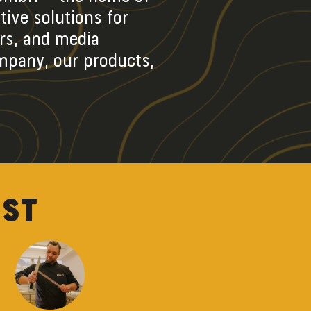
ive solutions for
rs, and media
ompany, our products,
ST