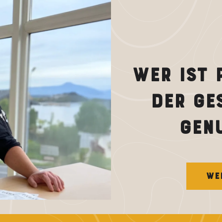
WER IST 
DER GE
GEN
WER